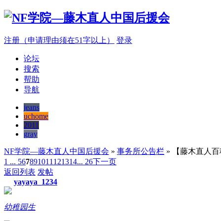
注册（申请理由须在51字以上）
登录
论坛
搜索
帮助
导航
jeans
uchome
2011
gray
NF学院—藤木直人中国后援会
»
事务所公告栏
» 【藤木直人
1 ...
5
6
7
8
9
10
11
12
13
14
... 26
下一页
返回列表
发帖
yayaya_1234
幼稚园生