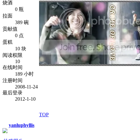
烧酒
0 瓶
拉面
389 碗
贡献值
0 点
蛋糕
10 块
阅读权限
10
在线时间
189 小时
注册时间
2008-11-24
最后登录
2012-1-10
TOP
yanluphyllis