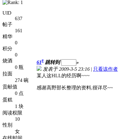
UID
637
帖子
161
精华
0
积分
0
烧酒
#
61
跳转到
»
0 瓶
发表于 2009-3-5 23:16
|
只看该作者
拉面
某人这HLL的经历啊~~~
274 碗
贡献值
感谢高野部长整理的资料,很详尽~~
0 点
蛋糕
1 块
阅读权限
10
性别
女
在线时间