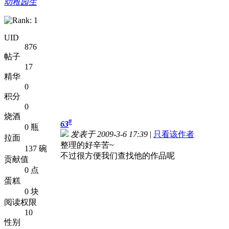
幼稚园生
UID
876
帖子
17
精华
0
积分
0
烧酒
#
63
0 瓶
发表于 2009-3-6 17:39
|
只看该作者
拉面
整理的好辛苦~
137 碗
不过很方便我们查找他的作品呢
贡献值
0 点
蛋糕
0 块
阅读权限
10
性别