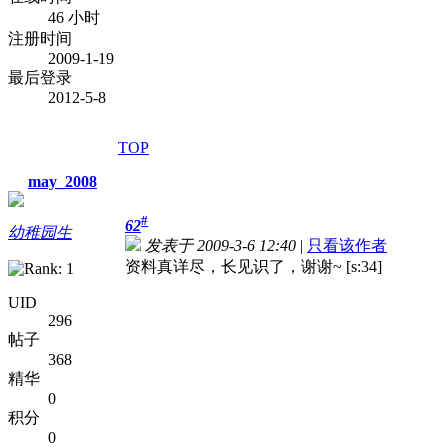
46 小时
注册时间
2009-1-19
最后登录
2012-5-8
TOP
may_2008
#
62
幼稚园生
发表于 2009-3-6 12:40
|
只看该作者
资料真详尽，长见识了，谢谢~ [s:34]
UID
296
帖子
368
精华
0
积分
0