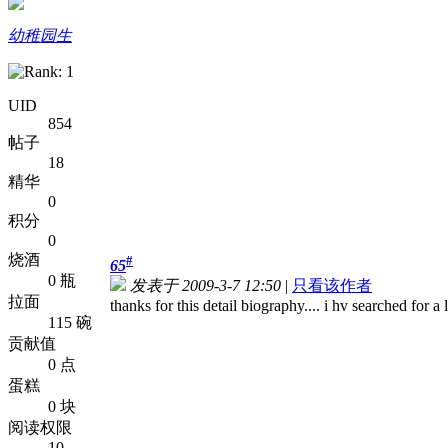
幼稚园生
UID
854
帖子
18
精华
0
积分
0
烧酒
#
65
0 瓶
发表于 2009-3-7 12:50
|
只看该作者
拉面
thanks for this detail biography.... i hv searched for a
115 碗
贡献值
0 点
蛋糕
0 块
阅读权限
10